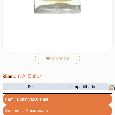
❤
Favoritar
Hareem Al Sultan
Khadlaj
2025
Compartilhado
Família olfativa:
Oriental
Subfamília:
Amadeirada