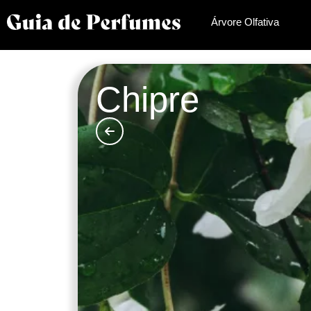
Árvore Olfativa
Chipre