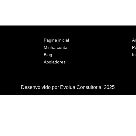
Página inicial
Ár
Minha conta
P
Blog
In
Apoiadores
Desenvolvido por Evolua Consultoria, 2025