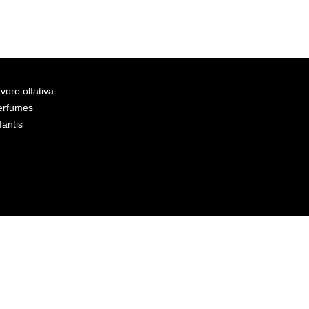
vore olfativa
erfumes
fantis