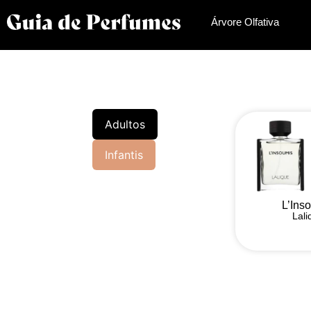
Árvore Olfativa
Adultos
Infantis
L’Ins
Lali