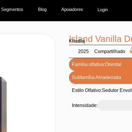
Segmentos
Blog
Apoiadores
Login
Island Vanilla 
Khadlaj
2025
Compartilhado
Família olfativa:
Oriental
Subfamília:
Amadeirada
Estilo Olfativo:
Sedutor Envol
Intensidade: