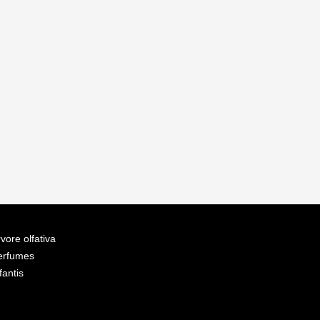
vore olfativa
erfumes
fantis