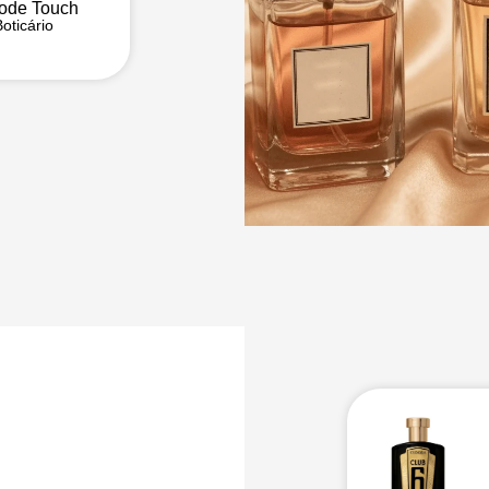
ode Touch
oticário
a
fativa