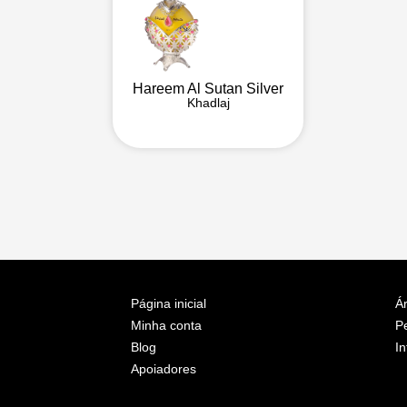
Hareem Al Sutan Silver
Khadlaj
Página inicial
Ár
Minha conta
P
Blog
In
Apoiadores