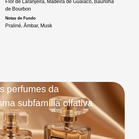
Flor de Laranjeira, Madeira de Guáiaco, Baunilha
de Bourbon
Notas de Fundo
Praliné, Âmbar, Musk
s perfumes da
ma subfamília olfativa