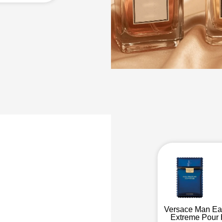
a
fativa
Versace Man Ea
Extreme Pou