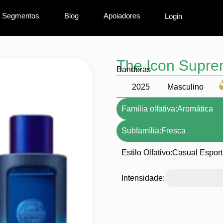
Segmentos
Blog
Apoiadores
Login
The Icon Supr
Banderas
2025
Masculino
Família olfativa:
Aromática
Subfamília:
Fresca
Estilo Olfativo:
Casual Esport
Intensidade: