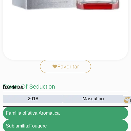
❤
Favoritar
Power Of Seduction
Banderas
2018
Masculino
Família olfativa:
Aromática
Subfamília:
Fougêre