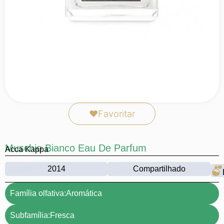
❤
Favoritar
Muschio Bianco Eau De Parfum
Acca Kappa
2014
Compartilhado
Família olfativa:
Aromática
Subfamília:
Fresca