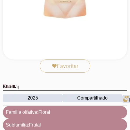
❤
Favoritar
Sara
Khadlaj
2025
Compartilhado
Família olfativa:
Floral
Subfamília:
Frutal