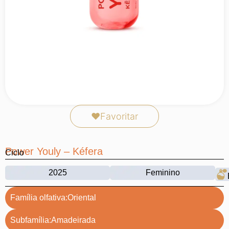
❤
Favoritar
Power Youly – Kéfera
Ciclo
2025
Feminino
Família olfativa:
Oriental
Subfamília:
Amadeirada