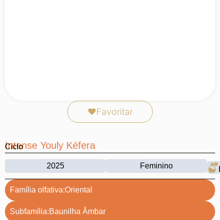
❤
Favoritar
Intense Youly Kéfera
Ciclo
2025
Feminino
Família olfativa:
Oriental
Subfamília:
Baunilha Âmbar