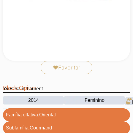
❤
Favoritar
Black Opium
Yves Saint Laurent
2014
Feminino
Família olfativa:
Oriental
Subfamília:
Gourmand