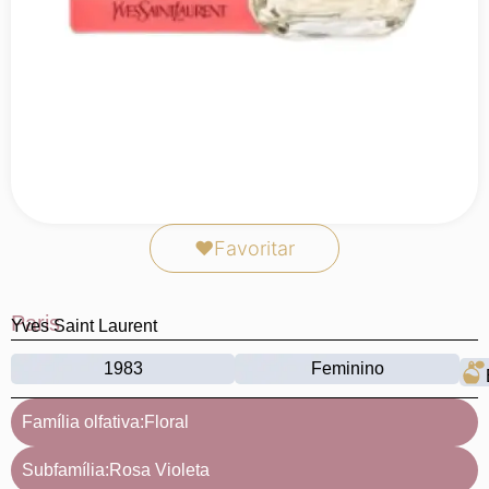
❤
Favoritar
Paris
Yves Saint Laurent
1983
Feminino
Família olfativa:
Floral
Subfamília:
Rosa Violeta