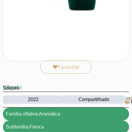
❤
Favoritar
Vibrato
Sospiro
2022
Compartilhado
Família olfativa:
Aromática
Subfamília:
Fresca