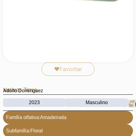
❤
Favoritar
Vetiver Terra
Adolfo Dominguez
2023
Masculino
Família olfativa:
Amadeirada
Subfamília:
Floral