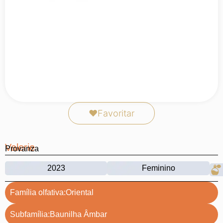
❤
Favoritar
Valerie
Provanza
2023
Feminino
Família olfativa:
Oriental
Subfamília:
Baunilha Âmbar