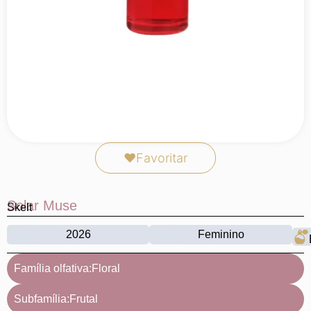
❤
Favoritar
Solar Muse
Skelt
2026
Feminino
Família olfativa:
Floral
Subfamília:
Frutal