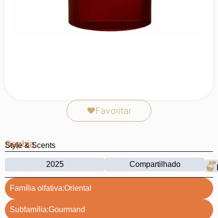
❤
Favoritar
Saphia
Style & Scents
2025
Compartilhado
Família olfativa:
Oriental
Subfamília:
Gourmand