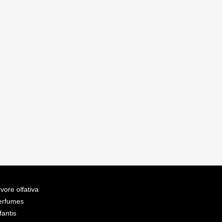
vore olfativa
erfumes
fantis