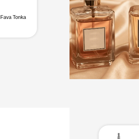
 Fava Tonka
a
fativa