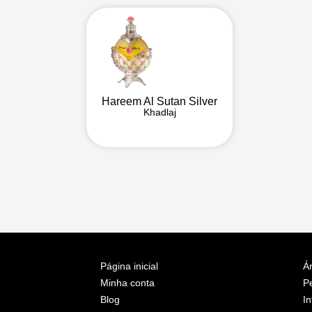
Hareem Al Sutan Silver
Khadlaj
Página inicial
Ár
Minha conta
P
Blog
In