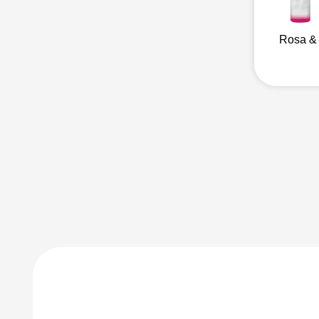
Rosa &
Mais perfumes d
mesma família ol