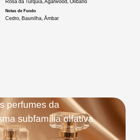
Rosa da Turquia, Agarwood, Olibano
Notas de Fundo
Cedro, Baunilha, Åmbar
s perfumes da
ma subfamília olfativa