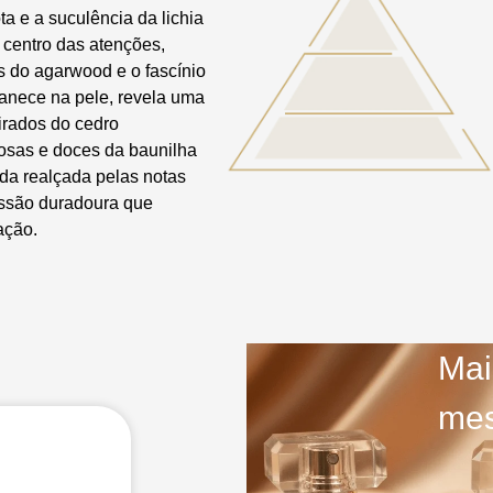
a e a suculência da lichia
 centro das atenções,
 do agarwood e o fascínio
manece na pele, revela uma
irados do cedro
osas e doces da baunilha
da realçada pelas notas
essão duradoura que
ação.
Mai
mes