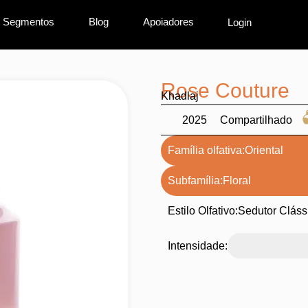
Segmentos
Blog
Apoiadores
Login
Rose Couture
Khadlaj
2025
Compartilhado
Família olfativa:
Oriental
Subfamília:
Floral
Estilo Olfativo:
Sedutor Cláss
Intensidade: