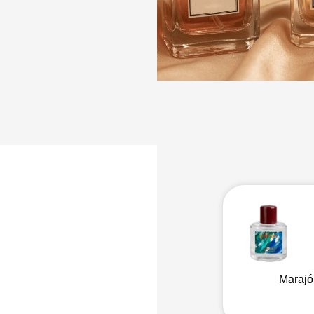
a
fativa
Marajó