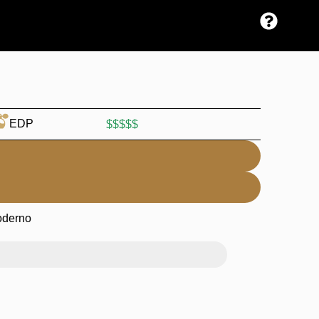
EDP
$$$$$
oderno