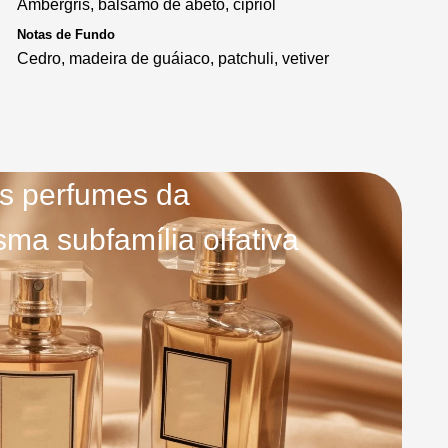
Ambergris, bálsamo de abeto, cipriol
Notas de Fundo
Cedro, madeira de guáiaco, patchuli, vetiver
s perfumes da
ma subfamília olfativa
Lacoste Original Aqua