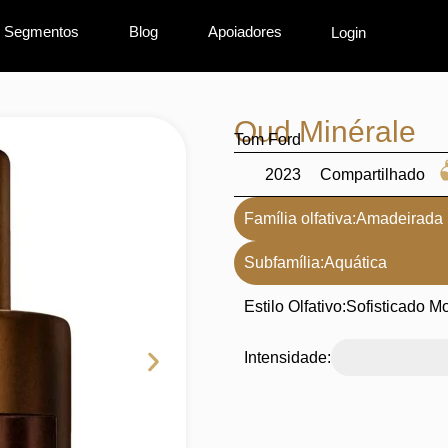
Segmentos
Blog
Apoiadores
Login
Oud Minérale
Tom Ford
2023
Compartilhado
Família olfativa:
Amadeirada
Subfamília:
Aquática
Estilo Olfativo:
Sofisticado M
Intensidade: