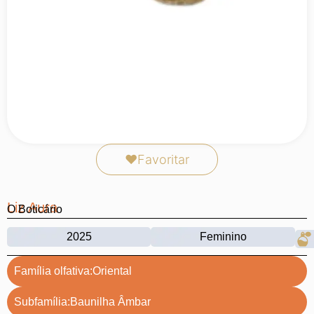
❤
Favoritar
Liz Aura
O Boticário
2025
Feminino
Família olfativa:
Oriental
Subfamília:
Baunilha Âmbar