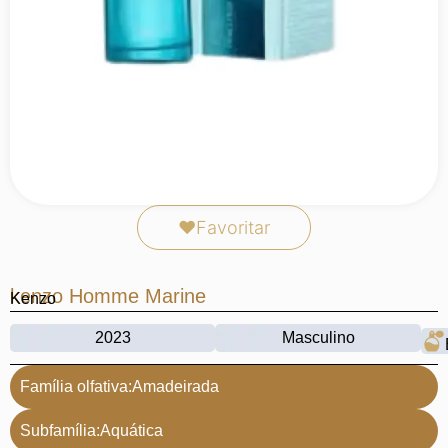
❤
Favoritar
kenzo Homme Marine
Kenzo
2023
Masculino
Família olfativa:
Amadeirada
Subfamília:
Aquática