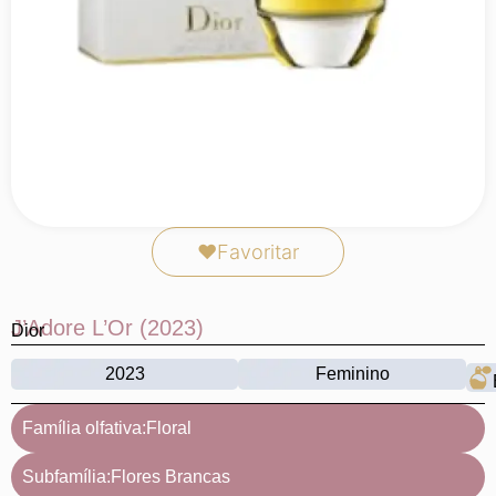
❤
Favoritar
J’Adore L’Or (2023)
Dior
2023
Feminino
Família olfativa:
Floral
Subfamília:
Flores Brancas