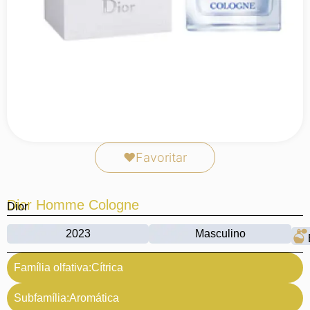
❤
Favoritar
Dior Homme Cologne
Dior
2023
Masculino
Família olfativa:
Cítrica
Subfamília:
Aromática