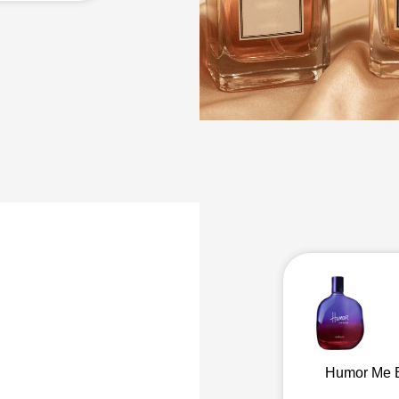
a
fativa
Humor Me B