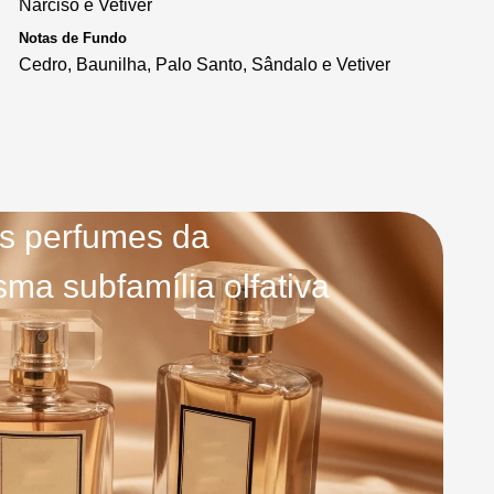
Narciso e Vetiver
Notas de Fundo
Cedro, Baunilha, Palo Santo, Sândalo e Vetiver
s perfumes da
ma subfamília olfativa
Avant Garde
Riiffs