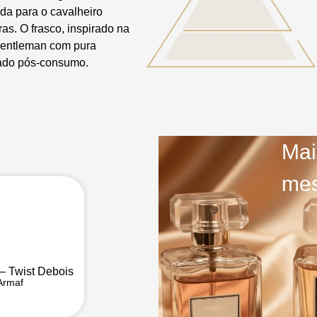
da para o cavalheiro
s. O frasco, inspirado na
 Gentleman com pura
clado pós-consumo.
Mai
mes
– Twist Debois
Armaf