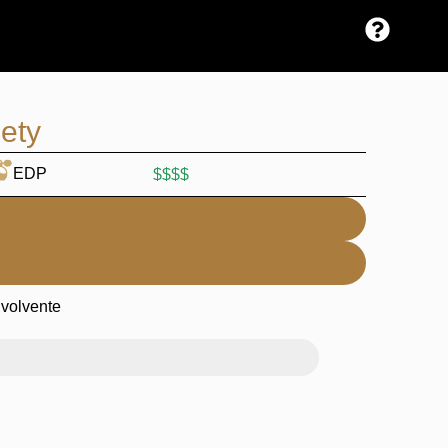
ety
EDP
$$$$
nvolvente