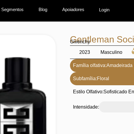
Segmentos
Blog
Apoiadores
Login
Gentleman Soci
Givenchy
2023
Masculino
Família olfativa:
Amadeirada
Subfamília:
Floral
Estilo Olfativo:
Sofisticado E
Intensidade: