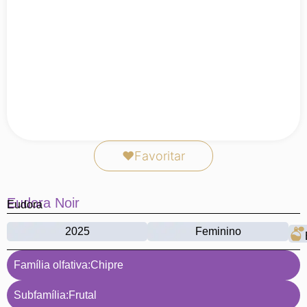
❤
Favoritar
Eudora Noir
Eudora
2025
Feminino
Família olfativa:
Chipre
Subfamília:
Frutal