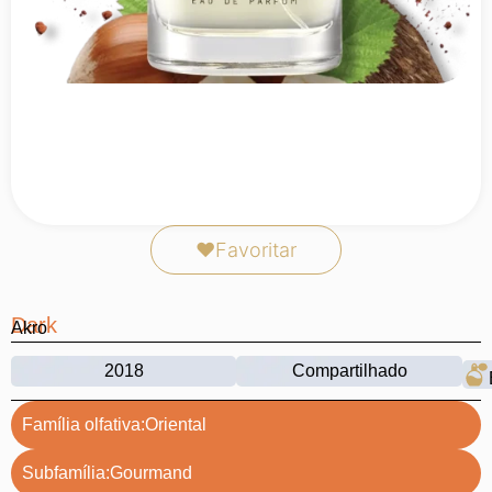
❤
Favoritar
Dark
Akro
2018
Compartilhado
Família olfativa:
Oriental
Subfamília:
Gourmand