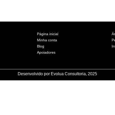
Página inicial
Ár
Minha conta
P
Blog
In
Apoiadores
Desenvolvido por Evolua Consultoria, 2025