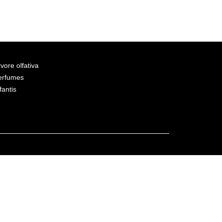
vore olfativa
erfumes
fantis