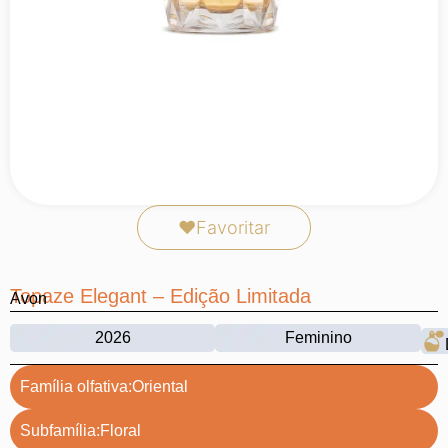
❤
Favoritar
Topaze Elegant – Edição Limitada
Avon
2026
Feminino
Família olfativa:
Oriental
Subfamília:
Floral