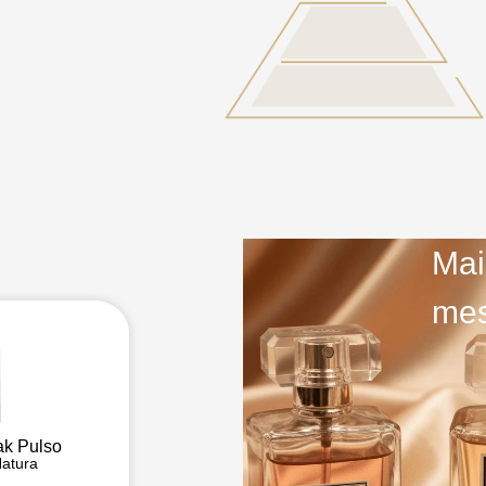
Mai
mes
ak Pulso
atura