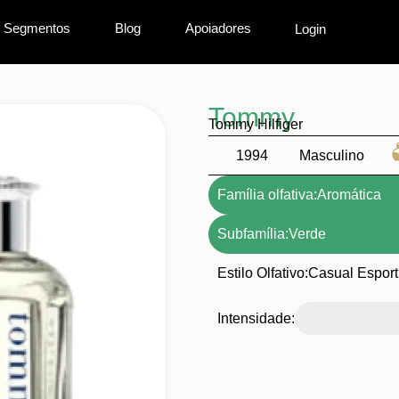
Segmentos
Blog
Apoiadores
Login
Tommy
Tommy Hilfiger
1994
Masculino
Família olfativa:
Aromática
Subfamília:
Verde
Estilo Olfativo:
Casual Esport
Intensidade: