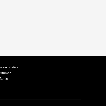
vore olfativa
erfumes
fantis