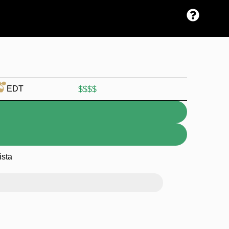
EDT
$$$$
ista