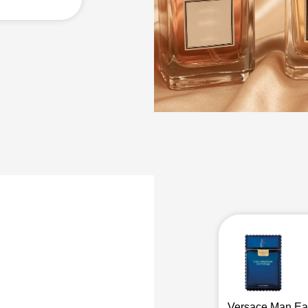
a
fativa
Versace Man Ea