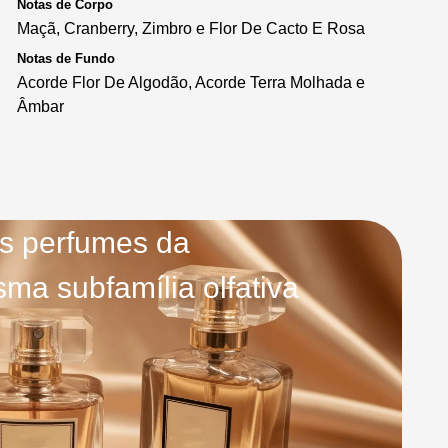
Notas de Corpo
Maçã, Cranberry, Zimbro e Flor De Cacto E Rosa
Notas de Fundo
Acorde Flor De Algodão, Acorde Terra Molhada e
Âmbar
s perfumes da
ma subfamília olfativa
Safari Breeze
French Avenue