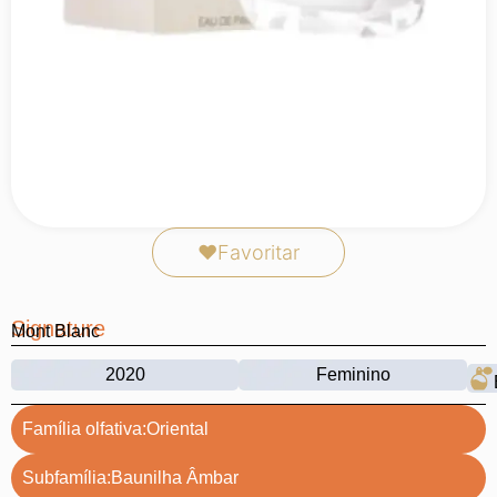
❤
Favoritar
Signature
Mont Blanc
2020
Feminino
Família olfativa:
Oriental
Subfamília:
Baunilha Âmbar