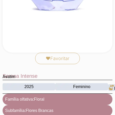
❤
Favoritar
Serena Intense
Avatim
2025
Feminino
Família olfativa:
Floral
Subfamília:
Flores Brancas