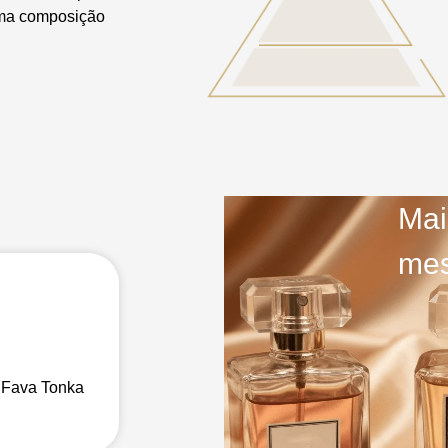
uma composição
Mai
mes
 Fava Tonka