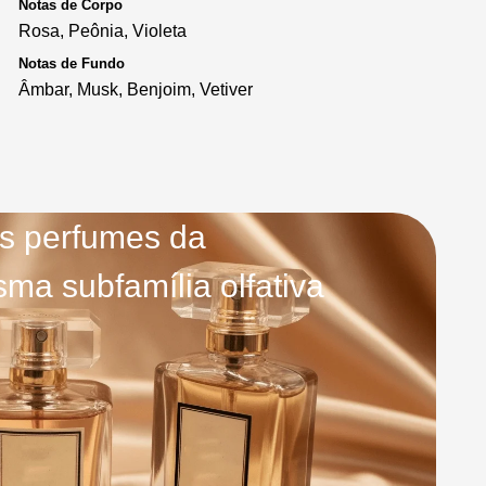
Notas de Corpo
Rosa, Peônia, Violeta
Notas de Fundo
Âmbar, Musk, Benjoim, Vetiver
s perfumes da
ma subfamília olfativa
Lumière d’Issey