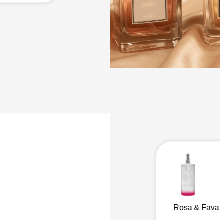
a
fativa
Rosa & Fava