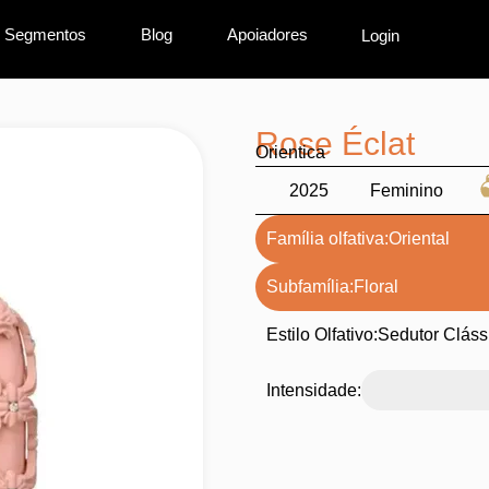
Segmentos
Blog
Apoiadores
Login
Rose Éclat
Orientica
2025
Feminino
Família olfativa:
Oriental
Subfamília:
Floral
Estilo Olfativo:
Sedutor Cláss
Intensidade: