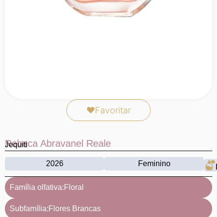
❤
Favoritar
Rebeca Abravanel Reale
Jequiti
2026
Feminino
Família olfativa:
Floral
Subfamília:
Flores Brancas