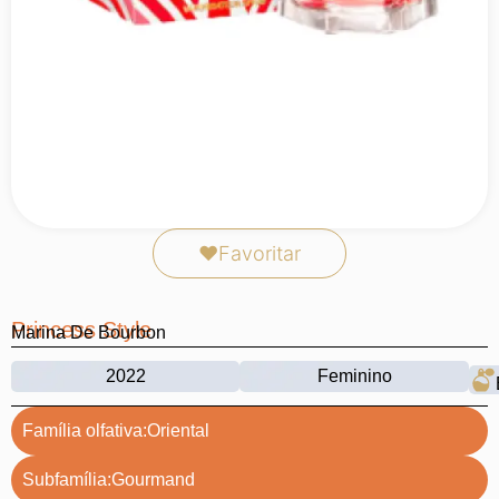
❤
Favoritar
Princess Style
Marina De Bourbon
2022
Feminino
Família olfativa:
Oriental
Subfamília:
Gourmand