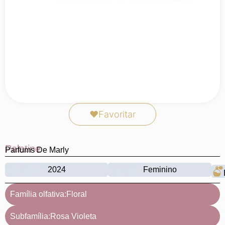
❤
Favoritar
Palatine
Parfums De Marly
2024
Feminino
Família olfativa:
Floral
Subfamília:
Rosa Violeta