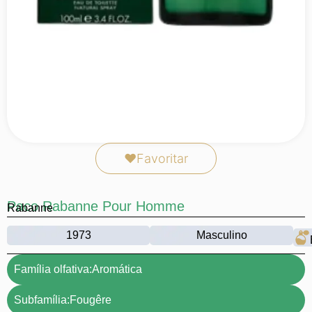
❤
Favoritar
Paco Rabanne Pour Homme
Rabanne
1973
Masculino
Família olfativa:
Aromática
Subfamília:
Fougêre