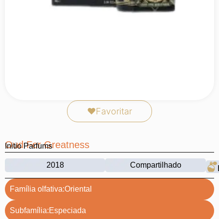
❤
Favoritar
Oud For Greatness
Initio Parfums
2018
Compartilhado
Família olfativa:
Oriental
Subfamília:
Especiada