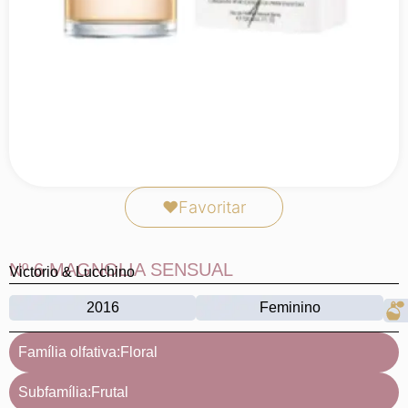
❤
Favoritar
Nº 6 MAGNOLIA SENSUAL
Victorio & Lucchino
2016
Feminino
Família olfativa:
Floral
Subfamília:
Frutal