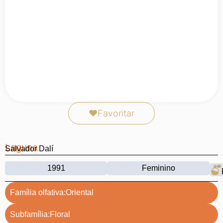
❤
Favoritar
Laguna
Salvador Dalí
1991
Feminino
Família olfativa:
Oriental
Subfamília:
Floral