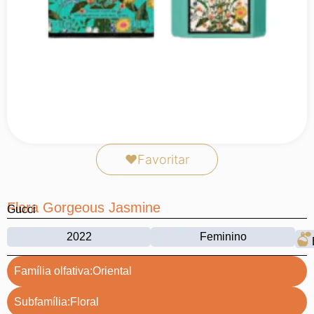
❤
Favoritar
Flora Gorgeous Jasmine
Gucci
2022
Feminino
Família olfativa:
Oriental
Subfamília:
Floral