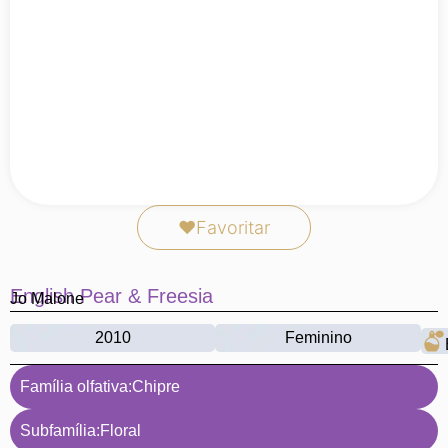
❤
Favoritar
English Pear & Freesia
Jo Malone
2010
Feminino
Família olfativa:
Chipre
Subfamília:
Floral