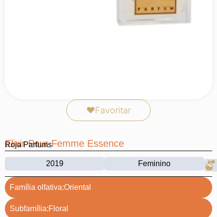
❤
Favoritar
Elixir Pour Femme Essence
Roja Parfums
2019
Feminino
Família olfativa:
Oriental
Subfamília:
Floral