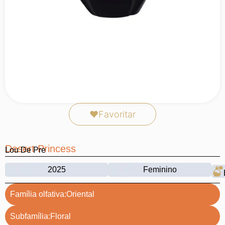
❤
Favoritar
Desert Princess
Lou De Pre
2025
Feminino
Família olfativa:
Oriental
Subfamília:
Floral