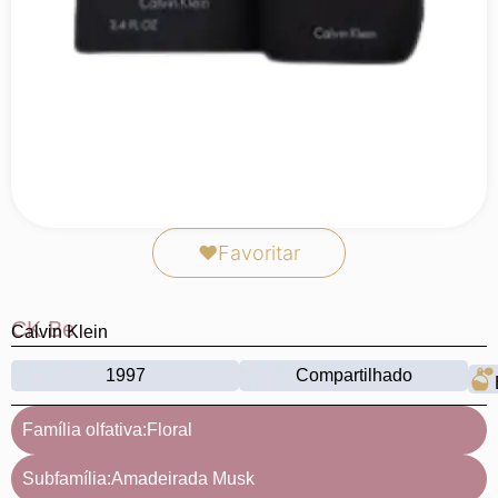
❤
Favoritar
CK Be
Calvin Klein
1997
Compartilhado
Família olfativa:
Floral
Subfamília:
Amadeirada Musk