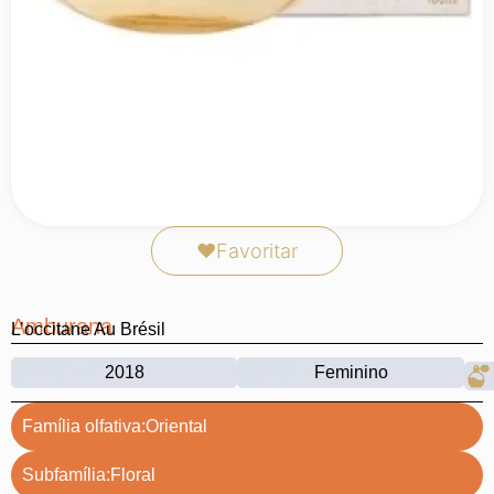
❤
Favoritar
Amburana
L’occitane Au Brésil
2018
Feminino
Família olfativa:
Oriental
Subfamília:
Floral