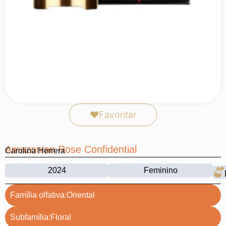
❤
Favoritar
Amazonian Rose Confidential
Carolina Herrera
2024
Feminino
Família olfativa:
Oriental
Subfamília:
Floral