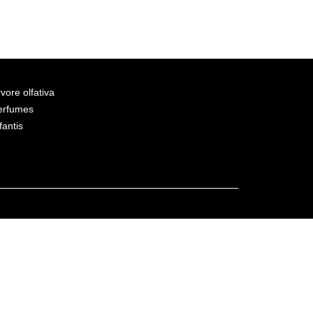
vore olfativa
erfumes
fantis