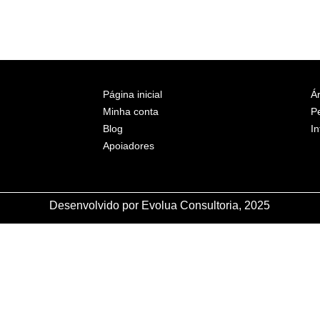
Página inicial
Ár
Minha conta
P
Blog
In
Apoiadores
Desenvolvido por Evolua Consultoria, 2025