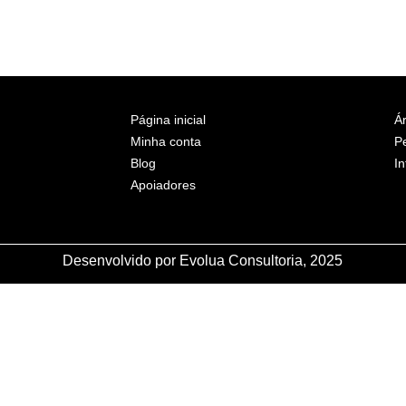
Página inicial
Ár
Minha conta
P
Blog
In
Apoiadores
Desenvolvido por Evolua Consultoria, 2025