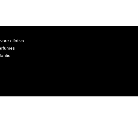
vore olfativa
erfumes
fantis